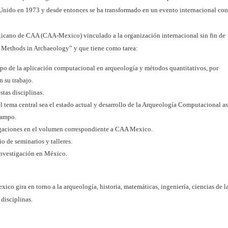
Unido en 1973 y desde entonces se ha transformado en un evento internacional con
xicano de CAA (CAA-Mexico) vinculado a la organización internacional sin fin de
 Methods in Archaeology” y que tiene como tarea:
ampo de la aplicación computacional en arqueología y métodos quantitativos, por
 su trabajo.
stas disciplinas.
l tema central sea el estado actual y desarrollo de la Arqueología Computacional as
campo.
tigaciones en el volumen correspondiente a CAA Mexico.
o de seminarios y talleres.
investigación en México.
co gira en torno a la arqueología, historia, matemáticas, ingeniería, ciencias de l
 disciplinas.